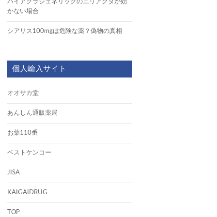
バイアグラジェネリックのエリアクタが効
かない場合
シアリス100mgは危険な薬？偽物の真相
個人輸入サイト
オオサカ堂
あんしん通販薬局
お薬110番
ベストケンコー
JISA
KAIGAIDRUG
TOP