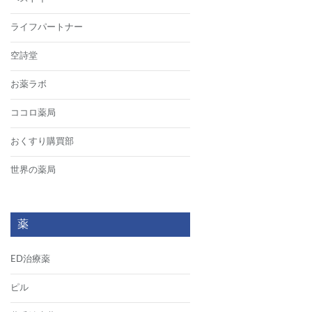
ライフパートナー
空詩堂
お薬ラボ
ココロ薬局
おくすり購買部
世界の薬局
薬
ED治療薬
ピル