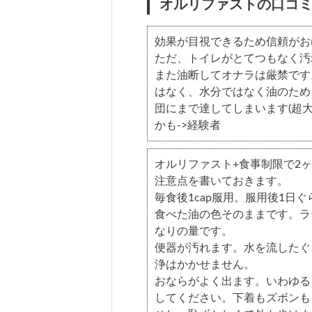
オルリファストの口コ
効果が目視できるため信頼がお
ただ、トイレがとてつもなく汚
また油断してオナラは厳禁です
はなく、水分ではなく油のため
団にまで達してしまいます(超
かも->経験者
オルリファスト+食事制限で2ヶ月
注意点を書いておきます。
毎食後1cap服用。服用後1日
食べた油の色そのままです。ラ
なりの量です。
便器が汚れます。水を流したぐ
浄はかかせません。
おならがよく出ます。いわゆる
してください。下着もズボンも