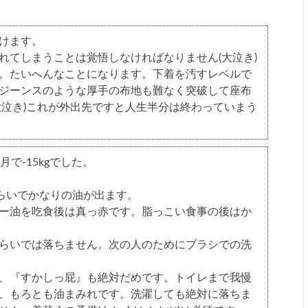
ミ
けます。
れてしまうことは覚悟しなければなりません(大泣き)
。たいへんなことになります。下着を汚すレベルで
ジーンスのような厚手の布地も難なく突破して座布
大泣き)これが外出先ですと人生半分は終わっていまう
で-15kgでした。
ぐらいでかなりの油が出ます。
ー油を吃食後は真っ赤です。脂っこい食事の後はか
らいでは落ちません。次の人のためにブラシでの洗
、『すかしっ屁』も絶対だめです。トイレまで我慢
、もろとも油まみれです。洗濯しても絶対に落ちま