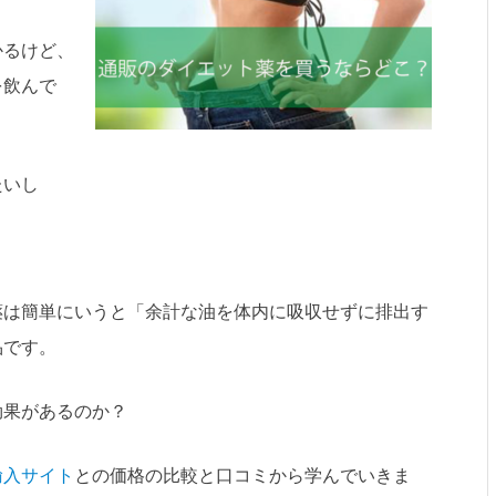
かるけど、
を飲んで
たいし
薬は簡単にいうと「余計な油を体内に吸収せずに排出す
品です。
効果があるのか？
輸入サイト
との価格の比較と口コミから学んでいきま