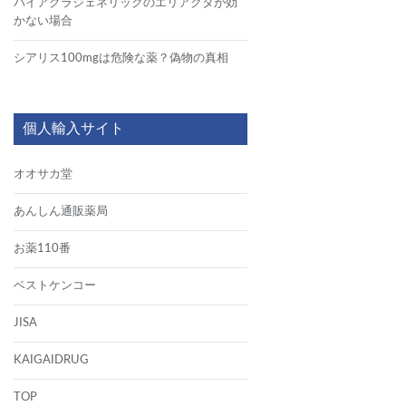
バイアグラジェネリックのエリアクタが効
かない場合
シアリス100mgは危険な薬？偽物の真相
個人輸入サイト
オオサカ堂
あんしん通販薬局
お薬110番
ベストケンコー
JISA
KAIGAIDRUG
TOP