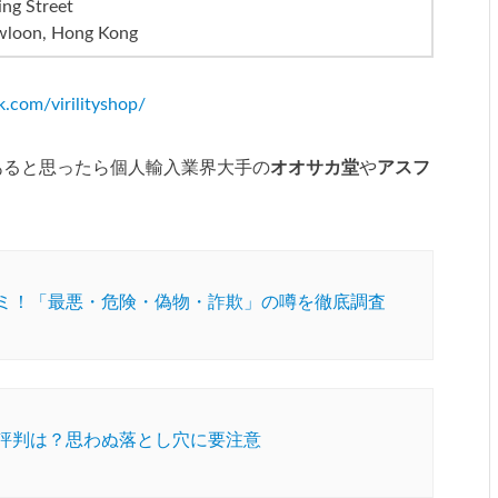
ng Street
wloon, Hong Kong
.com/virilityshop/
あると思ったら個人輸入業界大手の
オオサカ堂
や
アスフ
ミ！「最悪・危険・偽物・詐欺」の噂を徹底調査
評判は？思わぬ落とし穴に要注意